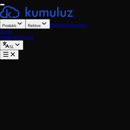
Prednosti
Sunesis
Produkti
Rešitve
SL
EN
Vsebine
Kontakt
SL