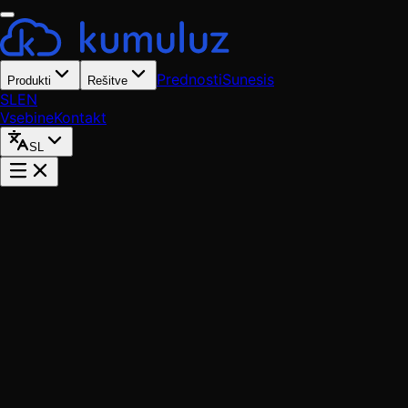
Prednosti
Sunesis
Produkti
Rešitve
SL
EN
Vsebine
Kontakt
SL