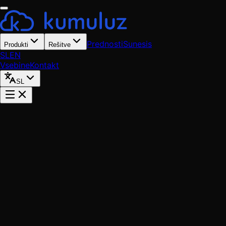
Prednosti
Sunesis
Produkti
Rešitve
SL
EN
Vsebine
Kontakt
SL