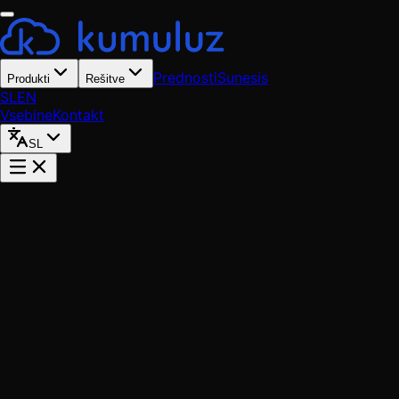
Prednosti
Sunesis
Produkti
Rešitve
SL
EN
Vsebine
Kontakt
SL