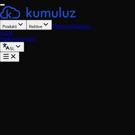
Prednosti
Sunesis
Produkti
Rešitve
SL
EN
Vsebine
Kontakt
SL