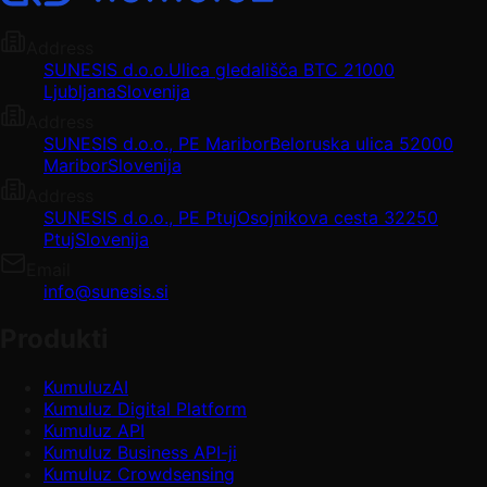
Address
SUNESIS d.o.o.
Ulica gledališča BTC 2
1000
Ljubljana
Slovenija
Address
SUNESIS d.o.o., PE Maribor
Beloruska ulica 5
2000
Maribor
Slovenija
Address
SUNESIS d.o.o., PE Ptuj
Osojnikova cesta 3
2250
Ptuj
Slovenija
Email
info@sunesis.si
Produkti
KumuluzAI
Kumuluz Digital Platform
Kumuluz API
Kumuluz Business API-ji
Kumuluz Crowdsensing