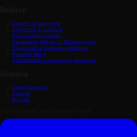
Rešitve
Agentic AI platforme
Enterprise AI asistenti
AI upravljanje znanja
Upravljanje API-jev in API ekonomija
Cloud-native digitalne platforme
Poslovni API-ji
Crowdsensing in pametne skupnosti
Gradiva
Zakaj Kumuluz?
Vsebine
Kontakt
© 2026 Sunesis. Vse pravice pridržane.