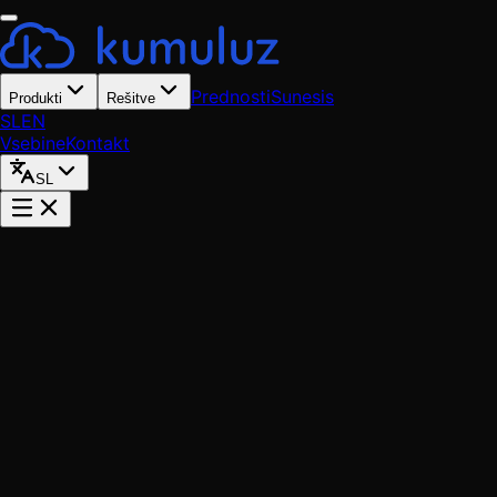
Prednosti
Sunesis
Produkti
Rešitve
SL
EN
Vsebine
Kontakt
SL