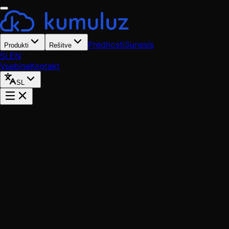
Prednosti
Sunesis
Produkti
Rešitve
SL
EN
Vsebine
Kontakt
SL