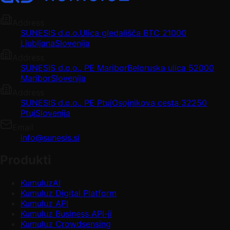
Address
SUNESIS d.o.o.
Ulica gledališča BTC 2
1000
Ljubljana
Slovenija
Address
SUNESIS d.o.o., PE Maribor
Beloruska ulica 5
2000
Maribor
Slovenija
Address
SUNESIS d.o.o., PE Ptuj
Osojnikova cesta 3
2250
Ptuj
Slovenija
Email
info@sunesis.si
Produkti
KumuluzAI
Kumuluz Digital Platform
Kumuluz API
Kumuluz Business API-ji
Kumuluz Crowdsensing