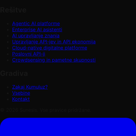
Rešitve
Agentic AI platforme
Enterprise AI asistenti
AI upravljanje znanja
Upravljanje API-jev in API ekonomija
Cloud-native digitalne platforme
Poslovni API-ji
Crowdsensing in pametne skupnosti
Gradiva
Zakaj Kumuluz?
Vsebine
Kontakt
© 2026 Sunesis. Vse pravice pridržane.